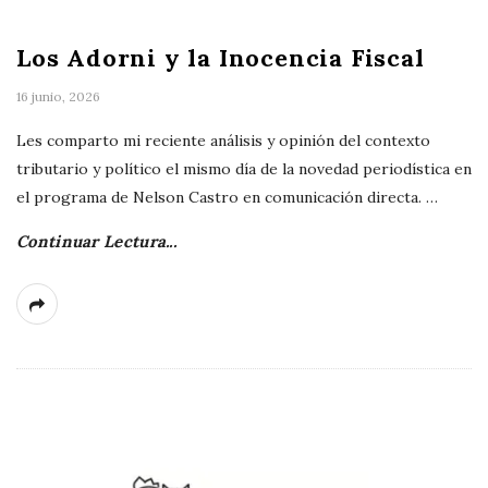
n
s
t
Los Adorni y la Inocencia Fiscal
d
s
16 junio, 2026
o
Les comparto mi reciente análisis y opinión del contexto
S
tributario y político el mismo día de la novedad periodística en
el programa de Nelson Castro en comunicación directa.
…
o
Continuar Lectura...
l
i
ñ
o