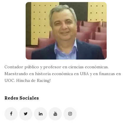
o
o
t
e
r
Contador público y profesor en ciencias económicas.
Maestrando en historia económica en UBA y en finanzas en
UOC. Hincha de Racing!
Redes Sociales