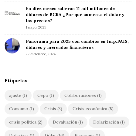
t
o
b
r
En diez meses salieron 11 mil millones de
r
a
dólares de BCRA ¿Por qué aumenta el dólar y
:
a
r
los precios?
d
1 mayo, 2025
a
s
Panorama para 2025 con cambios en Imp.PAIS,
dólares y mercados financieros
27 diciembre, 2024
Etiquetas
ajuste
(1)
Cepo
(1)
Colaboraciones
(1)
Consumo
(1)
Crisis
(3)
Crisis económica
(5)
crisis política
(2)
Devaluación
(1)
Dolarización
(1)
Dolarizar
(1)
Dólar
(16)
Economia
(1)