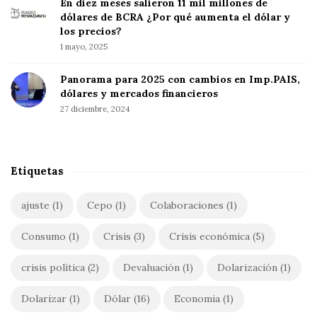
En diez meses salieron 11 mil millones de
r
a
dólares de BCRA ¿Por qué aumenta el dólar y
:
r
los precios?
1 mayo, 2025
Panorama para 2025 con cambios en Imp.PAIS,
dólares y mercados financieros
27 diciembre, 2024
Etiquetas
ajuste
(1)
Cepo
(1)
Colaboraciones
(1)
Consumo
(1)
Crisis
(3)
Crisis económica
(5)
crisis política
(2)
Devaluación
(1)
Dolarización
(1)
Dolarizar
(1)
Dólar
(16)
Economia
(1)