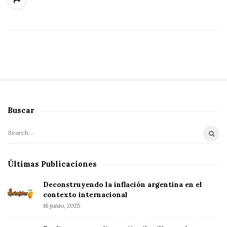
Buscar
S
i
S
t
e
e
a
Últimas Publicaciones
S
r
i
c
Deconstruyendo la inflación argentina en el
d
h
contexto internacional
f
16 junio, 2025
e
o
b