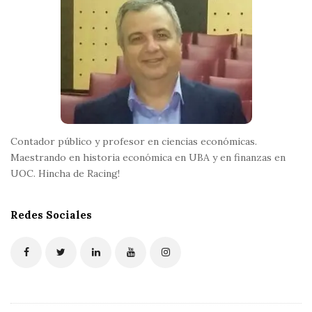
o
o
t
e
r
Contador público y profesor en ciencias económicas.
Maestrando en historia económica en UBA y en finanzas en
UOC. Hincha de Racing!
Redes Sociales