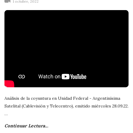
n
1 octubre, 2022
d
o
S
o
l
i
Análisis de la coyuntura en Unidad Federal - Argentinísima
ñ
Satelital (Cablevisión y Telecentro), emitido miércoles 28.09.22.
…
o
Continuar Lectura...