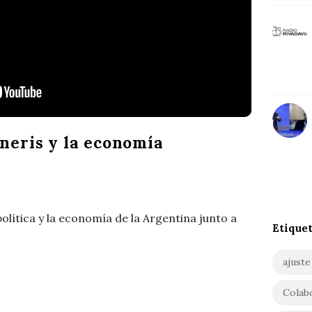
o
r
a
:
r
S
o
l
eneris y la economía
i
ñ
o
política y la economía de la Argentina junto a
Etique
ajuste
Colab