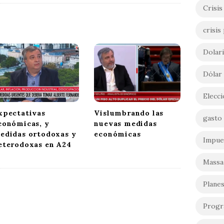
Crisis
crisis 
Dolar
Dólar
Elecc
xpectativas
Vislumbrando las
gasto 
conómicas, y
nuevas medidas
edidas ortodoxas y
económicas
Impue
eterodoxas en A24
Massa
Planes
Progr