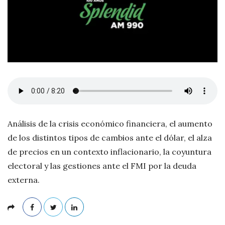
n
d
o
S
o
Análisis de la crisis económico financiera, el aumento
l
de los distintos tipos de cambios ante el dólar, el alza
de precios en un contexto inflacionario, la coyuntura
i
electoral y las gestiones ante el FMI por la deuda
ñ
externa.
o