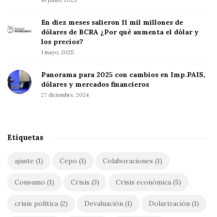
f
e
o
b
En diez meses salieron 11 mil millones de
r
a
dólares de BCRA ¿Por qué aumenta el dólar y
:
r
los precios?
1 mayo, 2025
Panorama para 2025 con cambios en Imp.PAIS,
dólares y mercados financieros
27 diciembre, 2024
Etiquetas
ajuste
(1)
Cepo
(1)
Colaboraciones
(1)
Consumo
(1)
Crisis
(3)
Crisis económica
(5)
crisis política
(2)
Devaluación
(1)
Dolarización
(1)