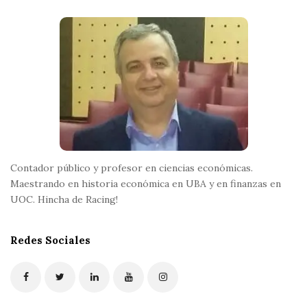
F
o
o
t
e
r
Contador público y profesor en ciencias económicas.
Maestrando en historia económica en UBA y en finanzas en
UOC. Hincha de Racing!
Redes Sociales