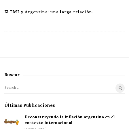
El FMI y Argentina: una larga relación.
Buscar
S
i
S
t
e
e
a
Últimas Publicaciones
S
r
i
c
Deconstruyendo la inflación argentina en el
d
h
contexto internacional
16 junio, 2025