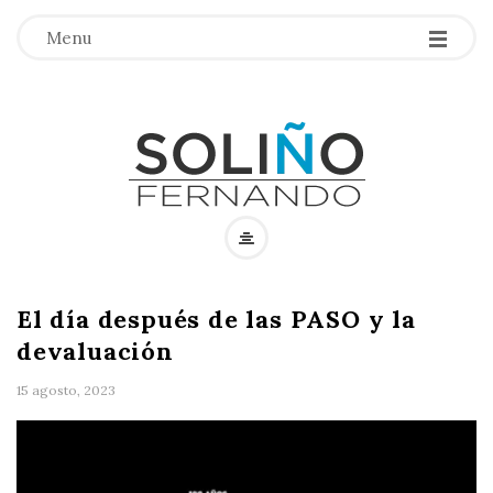
Menu
F
e
El día después de las PASO y la
r
devaluación
n
15 agosto, 2023
a