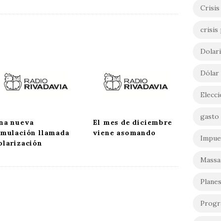
Crisis
crisis 
Dolar
Dólar
Elecc
gasto 
na nueva
El mes de diciembre
imulación llamada
viene asomando
Impue
olarización
Massa
Planes
Progr