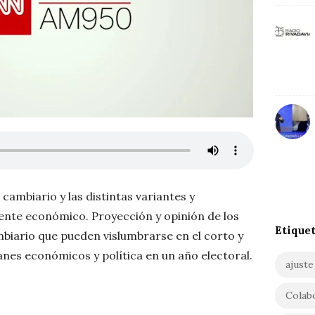
o
r
a
:
r
S
o
l
i
ñ
o cambiario y las distintas variantes y
o
ente económico. Proyección y opinión de los
Etique
biario que pueden vislumbrarse en el corto y
anes económicos y política en un año electoral.
ajuste
Colab