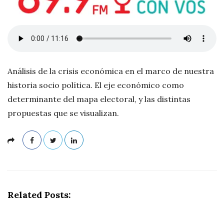
n
d
o
Análisis de la crisis económica en el marco de nuestra
S
historia socio política. El eje económico como
determinante del mapa electoral, y las distintas
o
propuestas que se visualizan.
l
i
ñ
Related Posts:
o