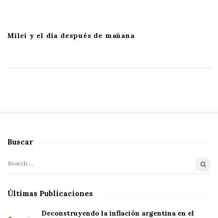
Milei y el día después de mañana
Buscar
S
i
S
t
e
e
a
Últimas Publicaciones
S
r
i
c
Deconstruyendo la inflación argentina en el