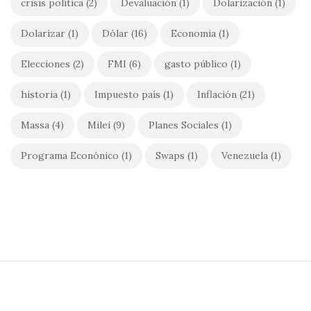
crisis política
(2)
Devaluación
(1)
Dolarización
(1)
Dolarizar
(1)
Dólar
(16)
Economia
(1)
Elecciones
(2)
FMI
(6)
gasto público
(1)
historia
(1)
Impuesto país
(1)
Inflación
(21)
Massa
(4)
Milei
(9)
Planes Sociales
(1)
Programa Econónico
(1)
Swaps
(1)
Venezuela
(1)
S
i
t