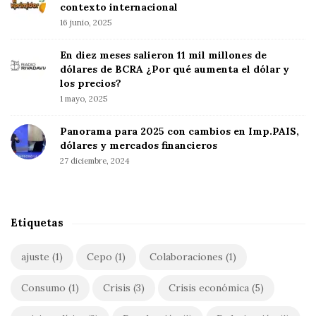
d
h
contexto internacional
f
16 junio, 2025
e
o
b
En diez meses salieron 11 mil millones de
r
a
dólares de BCRA ¿Por qué aumenta el dólar y
:
r
los precios?
1 mayo, 2025
Panorama para 2025 con cambios en Imp.PAIS,
dólares y mercados financieros
27 diciembre, 2024
Etiquetas
ajuste
(1)
Cepo
(1)
Colaboraciones
(1)
Consumo
(1)
Crisis
(3)
Crisis económica
(5)