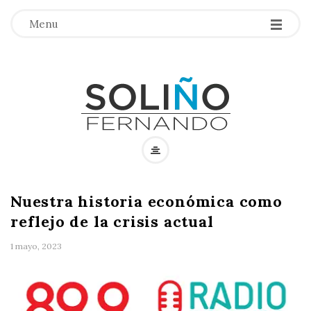
Menu
F
e
Nuestra historia económica como
r
reflejo de la crisis actual
n
1 mayo, 2023
a