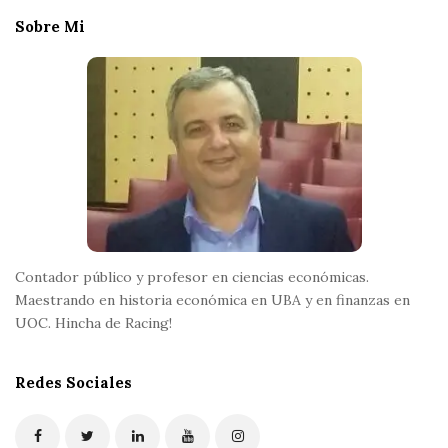
e
Sobre Mi
F
o
o
t
e
r
Contador público y profesor en ciencias económicas.
Maestrando en historia económica en UBA y en finanzas en
UOC. Hincha de Racing!
Redes Sociales