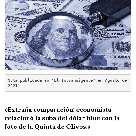
n
d
o
S
o
l
Nota publicada en "El Intransigente" en Agosto de 
2021.-
i
ñ
«Extraña comparación: economista
relacionó la suba del dólar blue con la
o
foto de la Quinta de Olivos.»