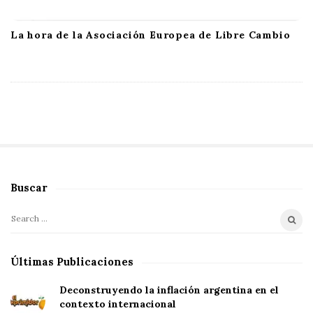
La hora de la Asociación Europea de Libre Cambio
Buscar
S
i
S
t
e
e
a
Últimas Publicaciones
S
r
i
c
Deconstruyendo la inflación argentina en el
d
h
contexto internacional