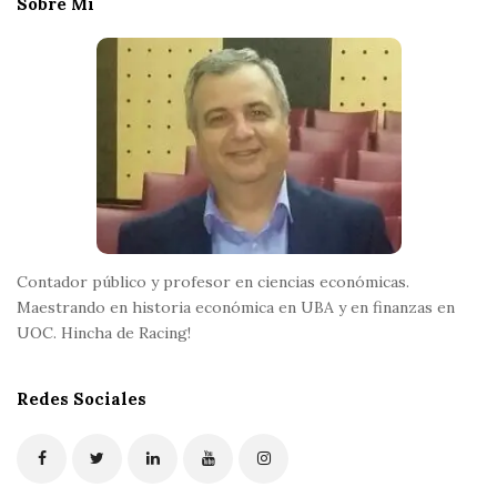
Sobre Mi
F
o
o
t
e
r
Contador público y profesor en ciencias económicas.
Maestrando en historia económica en UBA y en finanzas en
UOC. Hincha de Racing!
Redes Sociales