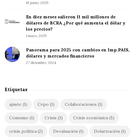
f
16 junio, 2025
e
o
b
En diez meses salieron 11 mil millones de
r
a
dólares de BCRA ¿Por qué aumenta el dólar y
:
r
los precios?
1 mayo, 2025
Panorama para 2025 con cambios en Imp.PAIS,
dólares y mercados financieros
27 diciembre, 2024
Etiquetas
ajuste
(1)
Cepo
(1)
Colaboraciones
(1)
Consumo
(1)
Crisis
(3)
Crisis económica
(5)
crisis política
(2)
Devaluación
(1)
Dolarización
(1)