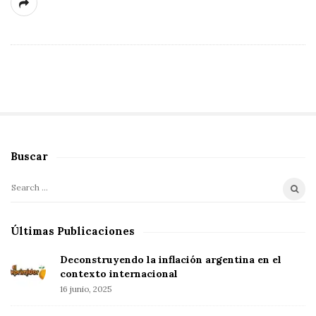
Buscar
S
i
S
t
e
e
a
Últimas Publicaciones
S
r
i
c
Deconstruyendo la inflación argentina en el
d
h
contexto internacional
f
16 junio, 2025
e
o
b