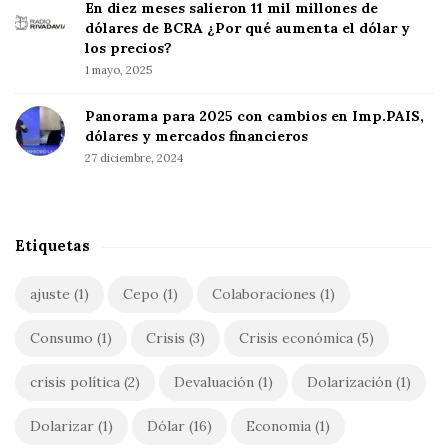
En diez meses salieron 11 mil millones de
r
a
dólares de BCRA ¿Por qué aumenta el dólar y
:
r
los precios?
1 mayo, 2025
Panorama para 2025 con cambios en Imp.PAIS,
dólares y mercados financieros
27 diciembre, 2024
Etiquetas
ajuste
(1)
Cepo
(1)
Colaboraciones
(1)
Consumo
(1)
Crisis
(3)
Crisis económica
(5)
crisis política
(2)
Devaluación
(1)
Dolarización
(1)
Dolarizar
(1)
Dólar
(16)
Economia
(1)