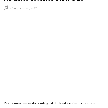
n
22 septiembre, 2017
d
o
S
o
l
i
ñ
o
Realizamos un análisis integral de la situación económica