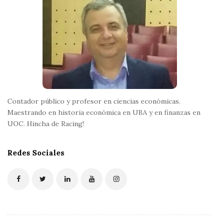
o
o
t
e
r
Contador público y profesor en ciencias económicas.
Maestrando en historia económica en UBA y en finanzas en
UOC. Hincha de Racing!
Redes Sociales