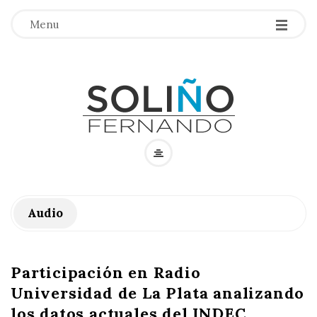
Menu
F
e
Audio
r
n
Participación en Radio
a
Universidad de La Plata analizando
los datos actuales del INDEC